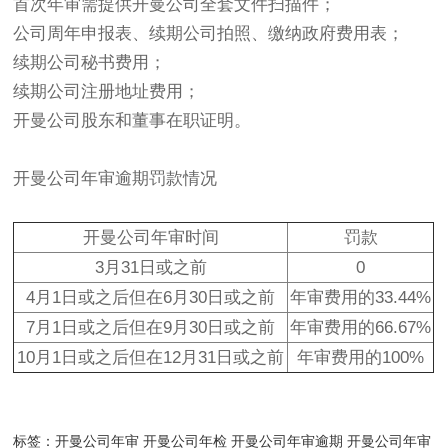
首次年审需提供开曼公司全套文件扫描件；
公司周年申报表、续期公司拍照、缴纳政府费用表；
续期公司秘书费用；
续期公司注册地址费用；
开曼公司股东和董事在职证明。
开曼公司年审逾期罚款情况
开曼公司年审时间
罚款
3月31日或之前
0
4月1日或之后但在6月30日或之前
年审费用的33.44%
7月1日或之后但在9月30日或之前
年审费用的66.67%
10月1日或之后但在12月31日或之前
年审费用的100%
标签：
开曼公司年审 开曼公司年检 开曼公司年审逾期 开曼公司年审