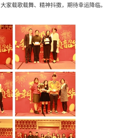
，大家载歌载舞、精神抖擞，期待幸运降临。