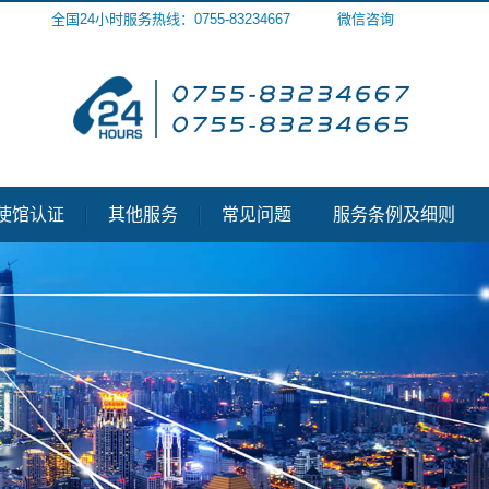
全国24小时服务热线：0755-83234667
微信咨询
使馆认证
其他服务
常见问题
服务条例及细则