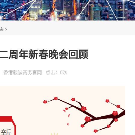
态
>
二周年新春晚会回顾
源：
香港骏诚商务官网
点击：
0
次