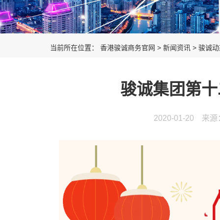
当前所在位置：
香港骏诚商务官网
>
新闻资讯
>
骏诚动
骏诚集团第十
2020-01-20 来