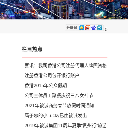
0
栏目热点
喜讯：我司香港公司注册代理人牌照资格
获批
注册香港公司包开银行账户
香港2015年公众假期
公司全体员工聚餐庆祝三八女神节
2021年骏诚商务春节放假时间通知
属于您的小Lucky已由骏诚发出！
2019年骏诚集团11周年夏季“贵州行”旅游