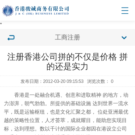
'
'
工商注册
注册香港公司拼的不仅是价格 拼
的还是实力
发布日期：2012-03-20 09:15:53
浏览次数：
0
香港是一处融合机遇、创意和进取精神 的地方，动
力澎湃，朝气勃勃。所提供的基础设施 达到世界一流水
平，既是运输枢纽，也是文化汇聚之都， 位处亚洲最优
越的策略性位置，人才荟萃，成就耀目，能助您实现目
标，达到理想。数以千计的国际企业都因在港设立公司