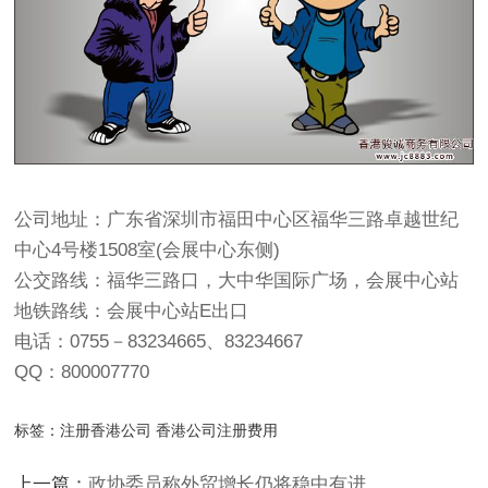
公司地址：广东省深圳市福田中心区福华三路卓越世纪
中心4号楼1508室(会展中心东侧)
公交路线：福华三路口，大中华国际广场，会展中心站
地铁路线：会展中心站E出口
电话：0755－83234665、83234667
QQ：800007770
标签：
注册香港公司 香港公司注册费用
上一篇：
政协委员称外贸增长仍将稳中有进