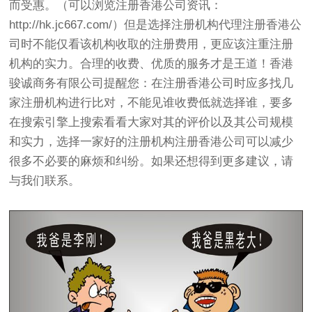
而受惠。（可以浏览注册香港公司资讯：
http://hk.jc667.com/
）但是选择注册机构代理注册香港公
司时不能仅看该机构收取的注册费用，更应该注重注册
机构的实力。合理的收费、优质的服务才是王道！香港
骏诚商务有限公司提醒您：在注册香港公司时应多找几
家注册机构进行比对，不能见谁收费低就选择谁，要多
在搜索引擎上搜索看看大家对其的评价以及其公司规模
和实力，选择一家好的注册机构注册香港公司可以减少
很多不必要的麻烦和纠纷。如果还想得到更多建议，请
与我们联系。