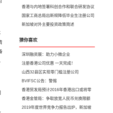
司
构中离岸主体为何再设置一层香港公司
香港与内地签署科创合作和联合研发协议
国家工商总局出新规降低毕业生注册公司
门槛
新加坡对外主要投资政策简述
事
猜你喜欢
请
备
深圳融资展：助力小微企业
人
注册香港公司优惠 一天完成！
山西32县区实现零门槛注册公司
BVIFSC公告：警惕
jimmorgan.rm@tutanota.com诈骗邮件
香港贸发局预计2016年香港出口或将零
门
增长
香港金管局：争取放宽人民币兑换限额
2019年度世界竞争力报告出炉，新加坡