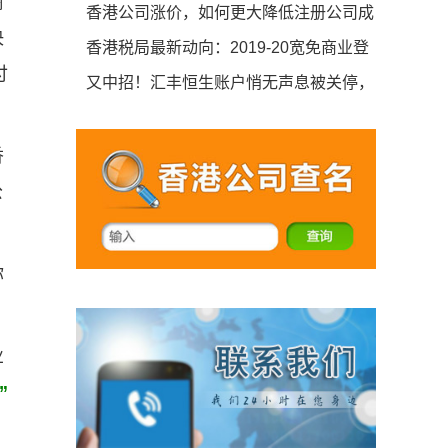
商
居榜首，香港第二
香港公司涨价，如何更大降低注册公司成
决
本和风险？
香港税局最新动向：2019-20宽免商业登
付
记费一年
又中招！汇丰恒生账户悄无声息被关停，
主因浮出水面
香
公
你
业
”