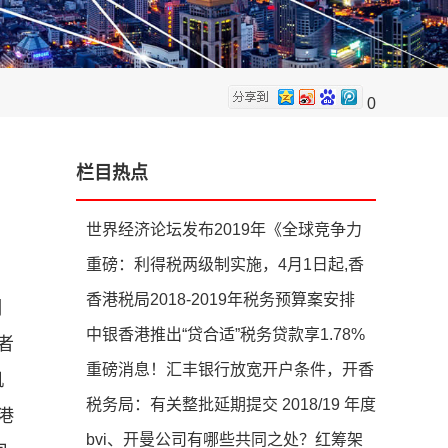
0
栏目热点
世界经济论坛发布2019年《全球竞争力
报告》，香港排名第3位，中国内地排名
重磅：利得税两级制实施，4月1日起,香
28位
港公司利得税下降至8.25%
香港税局2018-2019年税务预算案安排
潮
中银香港推出“贷合适”税务贷款享1.78%
者
低息
重磅消息！汇丰银行放宽开户条件，开香
机
港账户不再难！
税务局：有关整批延期提交 2018/19 年度
港
利得税报税表的安排事宜
bvi、开曼公司有哪些共同之处？红筹架