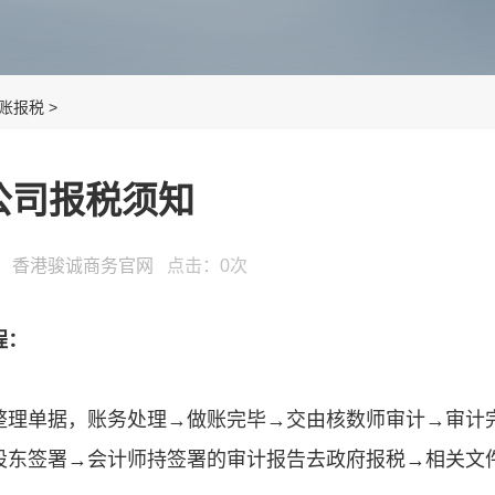
账报税
>
公司报税须知
源：
香港骏诚商务官网
点击：
0
次
程：
整理单据，账务处理→做账完毕→交由核数师审计→审计
股东签署→会计师持签署的审计报告去政府报税→相关文